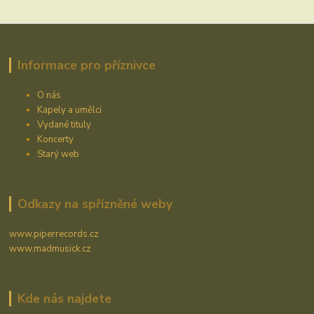
Informace pro příznivce
O nás
Kapely a umělci
Vydané tituly
Koncerty
Starý web
Odkazy na spřízněné weby
www.piperrecords.cz
www.madmusick.cz
Kde nás najdete