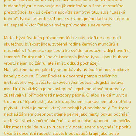
hudebně plynule navazuje na již zmíněného o šest let staršího
předchůdce. Jak už ovšem napovídá samotný titul alba "Lašské
bahno", lyrika se tentokrát nese v krapet jiném duchu. Nejlépe to
asi sepsal Viktor Palák ve svém průvodním sleeve note:
Metal bývá životním průvodcem těch z nás, kteří ne a ne najít
skutečnou blízkost jinde, zvolená rodina černých mundůrů a
náramků s hřeby ukazuje cestu ke světlu, přestože raději hovoří o
temnotě. Drutty nabízí navíc i místopis jiného typu – jsou hluboce
vrostlí nejen do žánru, ale i míst, odkud pocházejí.
Na Lašském bahnu jako by se potkávaly uštěpačné noiserockové
kapely z okruhu Silver Rocket a decentní pompa tradičního
metalového vypravěčství takových Asmodeus. Elegická oslava
míst Drutty blízkých je nezaslepená, jejich metalové pranostiky
zůstávají vší přímočarosti navzdory pádné. O albu se dá mluvit s
trochou uštěpačnosti jako o krutopřísném, sarkasmem ale netřeba
plýtvat – tohle je metal, který se nebojí být nedokonalý, Drutty se
nechali žánrem obepnout stejně pevně jako místy, odkud pochází,
a kterým staví záměrně hliněné – anebo spíše bahenní – pomníčky.
Ukrutnost zde jde ruku v ruce s civilností, energie vychází z pocitů
trýzně i decentní radosti, zlověstnost osudů kraje jako by se