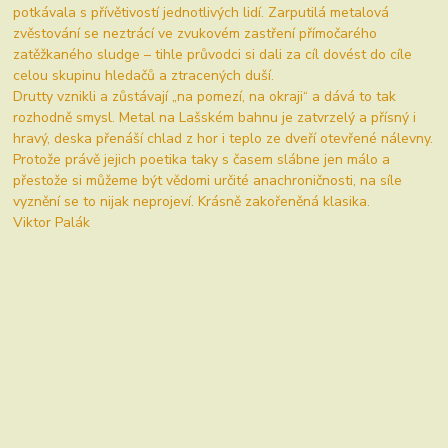
potkávala s přívětivostí jednotlivých lidí. Zarputilá metalová
zvěstování se neztrácí ve zvukovém zastření přímočarého
zatěžkaného sludge – tihle průvodci si dali za cíl dovést do cíle
celou skupinu
hledačů a ztracených duší.
Drutty vznikli a zůstávají „na pomezí, na okraji“ a dává to tak
rozhodně smysl. Metal na Lašském bahnu je zatvrzelý a přísný i
hravý, deska přenáší chlad z hor i teplo ze dveří otevřené nálevny.
Protože právě jejich poetika taky s časem slábne jen málo a
přestože si můžeme být vědomi určité anachroničnosti, na síle
vyznění se to nijak neprojeví. Krásně zakořeněná klasika.
Viktor Palák