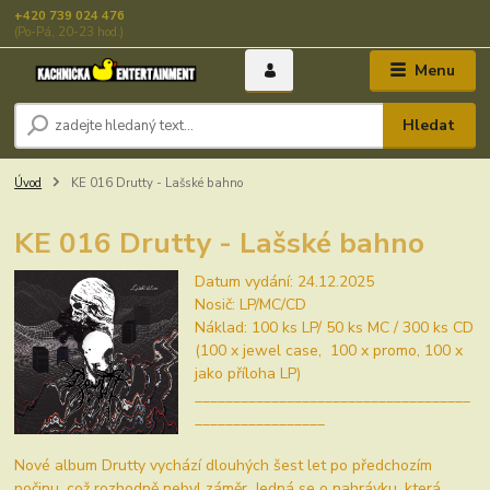
+420 739 024 476
(Po-Pá, 20-23 hod.)
Menu
Hledat
Úvod
KE 016 Drutty - Lašské bahno
KE 016 Drutty - Lašské bahno
Datum vydání: 24.12.2025
Nosič: LP/MC/CD
Náklad: 100 ks LP/ 50 ks MC / 300 ks CD
(100 x jewel case, 100 x promo, 100 x
jako příloha LP)
____________________________________
_________________
Nové album Drutty vychází dlouhých šest let po předchozím
počinu, což rozhodně nebyl záměr. Jedná se o nahrávku, která