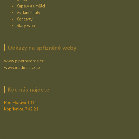
Kapely a umělci
Vydané tituly
Koncerty
Starý web
Odkazy na spřízněné weby
www.piperrecords.cz
www.madmusick.cz
Kde nás najdete
Pod Morávií 1314
Kopřivnice, 742 21