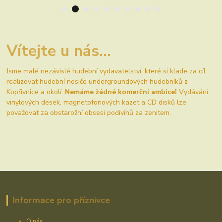
Vítejte u nás...
Jsme malé nezávislé hudební vydavatelství, které si klade za cíl
realizovat hudební nosiče undergroundových hudebníků z
Kopřivnice a okolí.
Nemáme žádné komerční ambice!
Vydávání
vinylových desek, magnetofonových kazet a CD disků lze
považovat za obstarožní obsesi podivínů za zenitem.
Informace pro příznivce
O nás