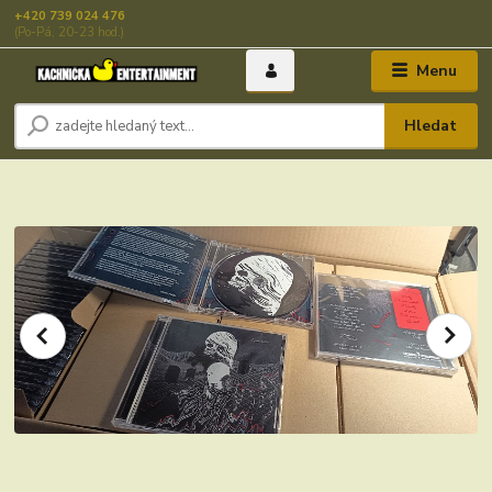
+420 739 024 476
(Po-Pá, 20-23 hod.)
Menu
Hledat