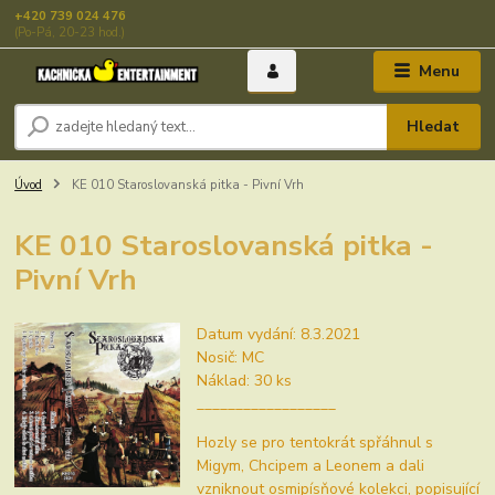
+420 739 024 476
(Po-Pá, 20-23 hod.)
Menu
Hledat
Úvod
KE 010 Staroslovanská pitka - Pivní Vrh
KE 010 Staroslovanská pitka -
Pivní Vrh
Datum vydání: 8.3.2021
Nosič: MC
Náklad: 30 ks
__________________
Hozly se pro tentokrát spřáhnul s
Migym, Chcipem a Leonem a dali
vzniknout osmipísňové kolekci, popisující