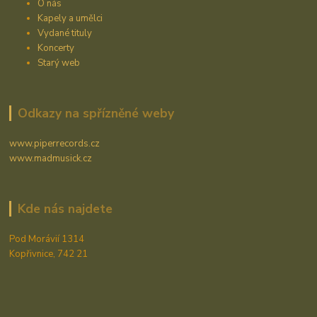
O nás
Kapely a umělci
Vydané tituly
Koncerty
Starý web
Odkazy na spřízněné weby
www.piperrecords.cz
www.madmusick.cz
Kde nás najdete
Pod Morávií 1314
Kopřivnice, 742 21