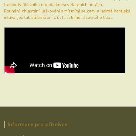
trampoty fiktivního národa kdesi v Baraních horách.
Rouhání, chlastání, laškování s místními selkami a jadrná horalská
mluva, jež tak stříbrně zní z úst místního rázovitého lidu...
Informace pro příznivce