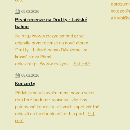
celé
porozumně
nalezením
09.03.2026
a krabička
První recenze na Drutty - Lašské
bahno
Na http://www.crazydiamond.cz se
objevila první recenze na nové album
Drutty - Lašské bahno.Děkujeme za
krásná slova.Přímý
odkaz:https://www.crazydia...
číst celé
08.02.2026
Koncerty
Přidali jsme v hlavním menu novou sekci,
do které budeme zapisovat všechny
plánované koncerty aktivních kapel včetně
odkazů na facebook události a pod...
číst
celé