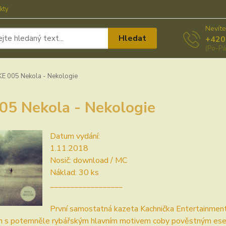
kty
Nevíte
Hledat
+420
(Po-Pá
E 005 Nekola - Nekologie
05 Nekola - Nekologie
Datum vydání:
1.11.2018
Nosič: download / MC
Náklad: 30 ks
__________________
První samostatná kazeta Kachnička Entertainment
ch s potemněle rybářským hlavním motivem coby pověstným esem