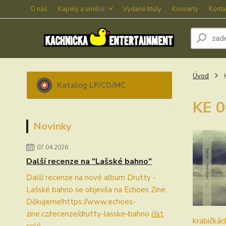
O nás
Kapely a umělci
Vydané tituly
Koncerty
Konta
Úvod
K
Katalog LP/CD/MC
KE 0
Novinky
07.04.2026
Další recenze na "Lašské bahno"
Další recenze na nové album Drutty -
Lašské bahno se objevila na Echoes Zine.
Děkujeme!https://www.echoes-
zine.cz/recenze/drutty-lasske-bahno
číst
krabičká