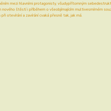
ním mezi hlavními protagonisty, všudypřítomným sebedestruktiv
 nového štěstí i příběhem o všeobjímajícím multivesmírném souzně
 při otevírání a zavírání cvaká přesně tak, jak má.