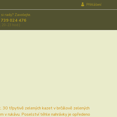
Přihlášení
 si rady? Zavolejte.
 739 024 476
, 20-23 hod.)
. 30 třpytivě zelených kazet v brčálově zelených
 v rukávu. Poselství téhle nahrávky je opředeno